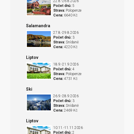
22.8.-26.8.2026
Počet dnů:
5
Strava:
Polopenze
Cena:
6640 Kč
Salamandra
27.8.-29.8.2026
Počet dnů:
3
Strava:
Snídaně
Cena:
4220 Kč
Liptov
18.9.-21.9.2026
Počet dnů:
4
Strava:
Polopenze
Cena:
4731 Kč
Ski
26.9.-28.9.2026
Počet dnů:
3
Strava:
Snídaně
Cena:
2469 Kč
Liptov
10.11.-11.11.2026
Počet dnů:
2