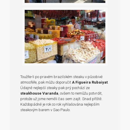
Toužíte-li po pravém brazilském steaku v působivé
atmosféře, pak můžu doporučit
A Figueira Rubaiyat
.
Údajně nejlepší steaky pak prý pochází ze
steakhouse Varanda
, ovšem to nemůžu potvrdit,
protože už jsme neměli čas sem zajít. Snad příště.
Každopádně je rok co rok vyhlašována nejlepším
steakovým barem v Sao Paulo.