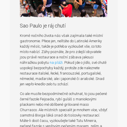
Sao Paulo je ráj chutí
Kromě nočního života nás však zajímala také místní
gastronomie. Přece jen, nelítáte do Latinské Ameriky
každý měsíc, takže je potřeba vyzkoušet vše, co toto
místo nabízí. Záhy poznáte, že pro zdejší obyvatele
jsou právě restaurace a noční zábava jakousi
náhražkou pobytu
na pláži
. Pokud jde o jídlo, své chutě
uspokojí bezpochyby každý, protože zde naleznete
restaurace italské, řecké, francouzské, portugalské,
německé, maďarské, ale i japonské či arabské. Snad
jen vepřo-knedlo-zelo tu schází.
Co ale musíte bezpodmínečně ochutnat, to jsou pečené
černé fazole Feijoada, rybí guláš s maniokovými
plackami nebo mé oblíbené grilované maso
Churrasco. Ale místních specialit je mnohem více, vždyť
samotná Bixiga láká snad do tisícovky restaurací.
Máte-li dost času, vyzkoušejte také Tutu Mineira,
pečené fazole s vepřovým pečeným masem, zelím a