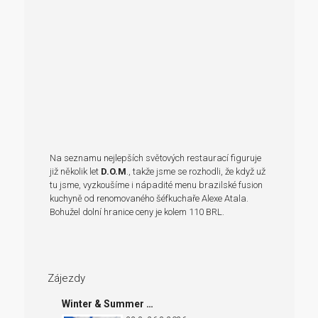
Na seznamu nejlepších světových restaurací figuruje
již několik let
D.O.M
., takže jsme se rozhodli, že když už
tu jsme, vyzkoušíme i nápadité menu brazilské fusion
kuchyně od renomovaného šéfkuchaře Alexe Atala.
Bohužel dolní hranice ceny je kolem 110 BRL.
Zájezdy
Winter & Summer …