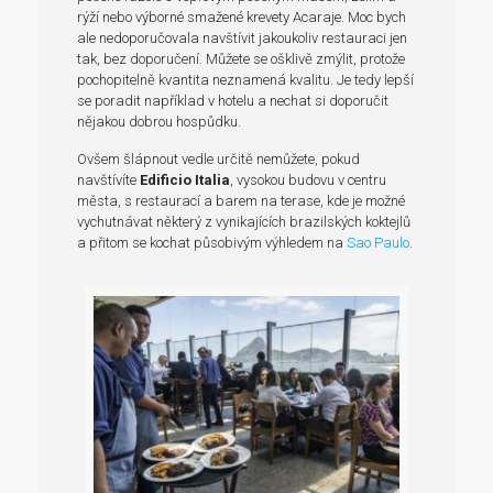
rýží nebo výborné smažené krevety Acaraje. Moc bych
ale nedoporučovala navštívit jakoukoliv restauraci jen
tak, bez doporučení. Můžete se ošklivě zmýlit, protože
pochopitelně kvantita neznamená kvalitu. Je tedy lepší
se poradit například v hotelu a nechat si doporučit
nějakou dobrou hospůdku.
Ovšem šlápnout vedle určitě nemůžete, pokud
navštívíte
Edificio Italia
, vysokou budovu v centru
města, s restaurací a barem na terase, kde je možné
vychutnávat některý z vynikajících brazilských koktejlů
a přitom se kochat působivým výhledem na
Sao Paulo
.